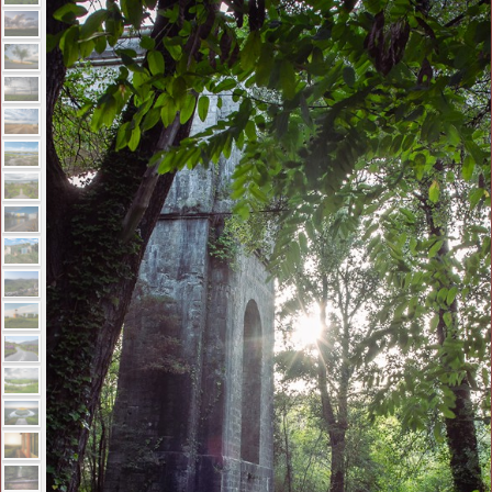
Frost
Lost Places
Stillleben
Panorama
Impressum
Portraits