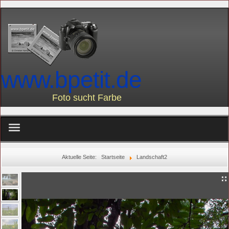
www.bpetit.de
Foto sucht Farbe
home
Aktuelle Seite:
Startseite
Landschaft2
über mich
Landschaft2
Am Wasser