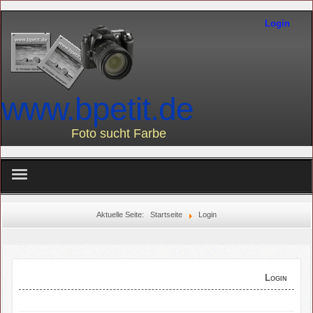
Login
www.bpetit.de
Foto sucht Farbe
home
Aktuelle Seite:
Startseite
Login
über mich
Landschaft2
Login
Am Wasser